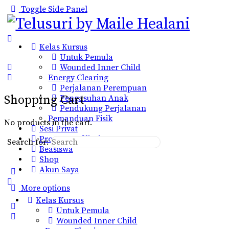
Toggle Side Panel
Kelas Kursus
Untuk Pemula
Wounded Inner Child
Energy Clearing
Perjalanan Perempuan
Shopping Cart
Pengasuhan Anak
Pendukung Perjalanan
Pemanduan Fisik
No products in the cart.
Sesi Privat
Program Afiliasi
Search for:
Beasiswa
Shop
Akun Saya
More options
Kelas Kursus
Untuk Pemula
Wounded Inner Child