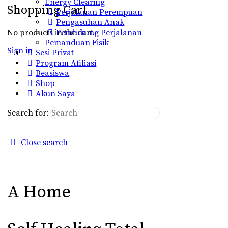
Energy Clearing
Shopping Cart
Perjalanan Perempuan
Pengasuhan Anak
No products in the cart.
Pendukung Perjalanan
Pemanduan Fisik
Sign in
Sesi Privat
Program Afiliasi
Beasiswa
Shop
Akun Saya
Search for:
Close search
A Home