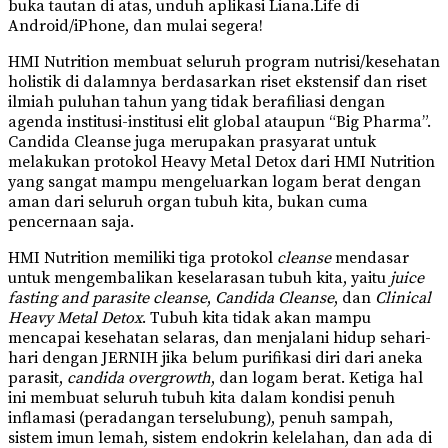
buka tautan di atas, unduh aplikasi Liana.Life di
Android/iPhone, dan mulai segera!
HMI Nutrition membuat seluruh program nutrisi/kesehatan
holistik di dalamnya berdasarkan riset ekstensif dan riset
ilmiah puluhan tahun yang tidak berafiliasi dengan
agenda institusi-institusi elit global ataupun “Big Pharma”.
Candida Cleanse juga merupakan prasyarat untuk
melakukan protokol Heavy Metal Detox dari HMI Nutrition
yang sangat mampu mengeluarkan logam berat dengan
aman dari seluruh organ tubuh kita, bukan cuma
pencernaan saja.
HMI Nutrition memiliki tiga protokol
cleanse
mendasar
untuk mengembalikan keselarasan tubuh kita, yaitu
juice
fasting and parasite cleanse
,
Candida Cleanse
, dan
Clinical
Heavy Metal Detox
. Tubuh kita tidak akan mampu
mencapai kesehatan selaras, dan menjalani hidup sehari-
hari dengan JERNIH jika belum purifikasi diri dari aneka
parasit,
candida overgrowth
, dan logam berat. Ketiga hal
ini membuat seluruh tubuh kita dalam kondisi penuh
inflamasi (peradangan terselubung), penuh sampah,
sistem imun lemah, sistem endokrin kelelahan, dan ada di