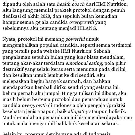
dipandu oleh salah satu
health coach
dari HMI Nutrition.
Aku langsung memulai praktek protokol dengan penuh
dedikasi di akhir 2020, dan sepuluh bulan kemudian
hampir semua gejala candida
overgrowth
yang
sebelumnya aku centang menjadi HILANG.
Nyata, protokol ini memang
powerful
untuk
mengembalikan populasi candida, seperti semua testimoni
yang tertulis pada website HMI Nutrition! Sebuah
pengalaman sepuluh bulan yang luar biasa mendalam,
tentang akar-akar terdalam
emotional eating
, pola pikir
destruktif yang selalu keras serta menuntut pada diri ini,
dan kesulitan untuk lembut ke diri sendiri. Aku
melepaskan begitu banyak sampah, dan bahkan
mendapatkan kembali diriku sendiri yang selama ini
belum pernah aku jumpai. Hingga tulisan ini dibuat, aku
masih belum bertemu protokol dan pemanduan untuk
candida
overgrowth
di Indonesia oleh pengajar/praktisi
kesehatan jenis apapun, baik
allopathy
ataupun holistik.
Mudah-mudahan pemanduan ini bisa memberdayakanmu
untuk mulai mengambil balik hak kesehatan selaras.
Selain itu, program detoks yang ada di Indonesia