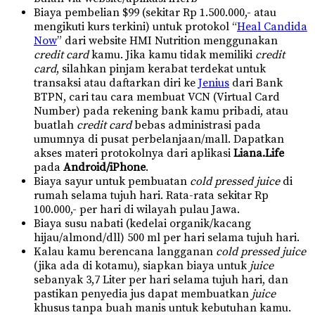
Biaya pembelian $99 (sekitar Rp 1.500.000,- atau
mengikuti kurs terkini) untuk protokol “
Heal Candida
Now
” dari website HMI Nutrition menggunakan
credit card
kamu. Jika kamu tidak memiliki
credit
card
, silahkan pinjam kerabat terdekat untuk
transaksi atau daftarkan diri ke
Jenius
dari Bank
BTPN, cari tau cara membuat VCN (Virtual Card
Number) pada rekening bank kamu pribadi, atau
buatlah
credit card
bebas administrasi pada
umumnya di pusat perbelanjaan/mall. Dapatkan
akses materi protokolnya dari aplikasi
Liana.Life
pada
Android/iPhone
.
Biaya sayur untuk pembuatan
cold pressed juice
di
rumah selama tujuh hari. Rata-rata sekitar Rp
100.000,- per hari di wilayah pulau Jawa.
Biaya susu nabati (kedelai organik/kacang
hijau/almond/dll) 500 ml per hari selama tujuh hari.
Kalau kamu berencana langganan
cold pressed juice
(jika ada di kotamu), siapkan biaya untuk
juice
sebanyak 3,7 Liter per hari selama tujuh hari, dan
pastikan penyedia jus dapat membuatkan
juice
khusus tanpa buah manis untuk kebutuhan kamu.