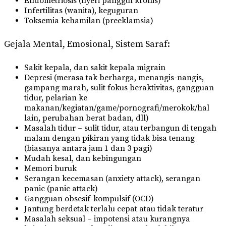
Endometriosis (nyeri panggul kronis)
Infertilitas (wanita), keguguran
Toksemia kehamilan (preeklamsia)
Gejala Mental, Emosional, Sistem Saraf:
Sakit kepala, dan sakit kepala migrain
Depresi (merasa tak berharga, menangis-nangis,
gampang marah, sulit fokus beraktivitas, gangguan
tidur, pelarian ke
makanan/kegiatan/game/pornografi/merokok/hal
lain, perubahan berat badan, dll)
Masalah tidur – sulit tidur, atau terbangun di tengah
malam dengan pikiran yang tidak bisa tenang
(biasanya antara jam 1 dan 3 pagi)
Mudah kesal, dan kebingungan
Memori buruk
Serangan kecemasan (anxiety attack), serangan
panic (panic attack)
Gangguan obsesif-kompulsif (OCD)
Jantung berdetak terlalu cepat atau tidak teratur
Masalah seksual – impotensi atau kurangnya