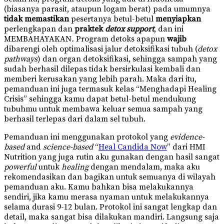
(biasanya parasit, ataupun logam berat) pada umumnya
tidak memastikan
pesertanya betul-betul
menyiapkan
perlengkapan dan
praktek
detox support
, dan ini
MEMBAHAYAKAN
.
Program detoks apapun
wajib
dibarengi oleh optimalisasi jalur detoksifikasi tubuh (
detox
pathways
) dan organ detoksifikasi, sehingga sampah yang
sudah berhasil dilepas tidak bersirkulasi kembali dan
memberi kerusakan yang lebih parah. Maka dari itu,
pemanduan ini juga termasuk kelas “Menghadapi Healing
Crisis” sehingga kamu dapat betul-betul mendukung
tubuhmu untuk membawa keluar semua sampah yang
berhasil terlepas dari dalam sel tubuh.
Pemanduan ini menggunakan protokol yang
evidence-
based
and
science-based
“
Heal Candida Now
” dari HMI
Nutrition yang juga rutin aku gunakan dengan hasil sangat
powerful
untuk
healing
dengan mendalam, maka aku
rekomendasikan dan bagikan untuk semuanya di wilayah
pemanduan aku. Kamu bahkan bisa melakukannya
sendiri, jika kamu merasa nyaman untuk melakukannya
selama durasi 9-12 bulan. Protokol ini sangat lengkap dan
detail, maka sangat bisa dilakukan mandiri. Langsung saja