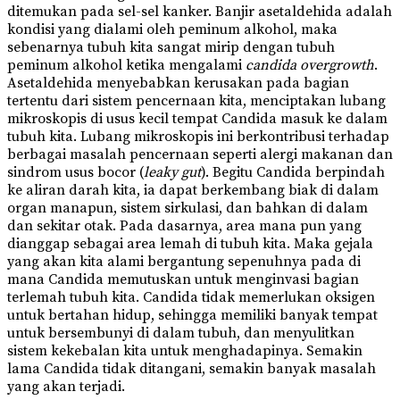
ditemukan pada sel-sel kanker. Banjir asetaldehida adalah
kondisi yang dialami oleh peminum alkohol, maka
sebenarnya tubuh kita sangat mirip dengan tubuh
peminum alkohol ketika mengalami
candida overgrowth
.
Asetaldehida menyebabkan kerusakan pada bagian
tertentu dari sistem pencernaan kita, menciptakan lubang
mikroskopis di usus kecil tempat Candida masuk ke dalam
tubuh kita. Lubang mikroskopis ini berkontribusi terhadap
berbagai masalah pencernaan seperti alergi makanan dan
sindrom usus bocor (
leaky gut
). Begitu Candida berpindah
ke aliran darah kita, ia dapat berkembang biak di dalam
organ manapun, sistem sirkulasi, dan bahkan di dalam
dan sekitar otak. Pada dasarnya, area mana pun yang
dianggap sebagai area lemah di tubuh kita. Maka gejala
yang akan kita alami bergantung sepenuhnya pada di
mana Candida memutuskan untuk menginvasi bagian
terlemah tubuh kita. Candida tidak memerlukan oksigen
untuk bertahan hidup, sehingga memiliki banyak tempat
untuk bersembunyi di dalam tubuh, dan menyulitkan
sistem kekebalan kita untuk menghadapinya. Semakin
lama Candida tidak ditangani, semakin banyak masalah
yang akan terjadi.