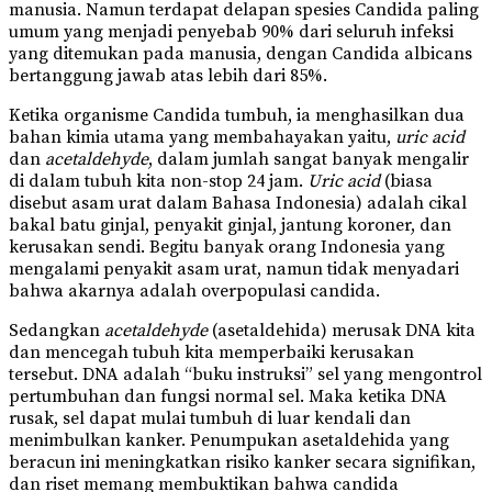
manusia. Namun terdapat delapan spesies Candida paling
umum yang menjadi penyebab 90% dari seluruh infeksi
yang ditemukan pada manusia, dengan Candida albicans
bertanggung jawab atas lebih dari 85%.
Ketika organisme Candida tumbuh, ia menghasilkan dua
bahan kimia utama yang membahayakan yaitu,
uric acid
dan
acetaldehyde
, dalam jumlah sangat banyak mengalir
di dalam tubuh kita non-stop 24 jam.
Uric acid
(biasa
disebut asam urat dalam Bahasa Indonesia) adalah cikal
bakal batu ginjal, penyakit ginjal, jantung koroner, dan
kerusakan sendi. Begitu banyak orang Indonesia yang
mengalami penyakit asam urat, namun tidak menyadari
bahwa akarnya adalah overpopulasi candida.
Sedangkan
acetaldehyde
(asetaldehida) merusak DNA kita
dan mencegah tubuh kita memperbaiki kerusakan
tersebut. DNA adalah “buku instruksi” sel yang mengontrol
pertumbuhan dan fungsi normal sel. Maka ketika DNA
rusak, sel dapat mulai tumbuh di luar kendali dan
menimbulkan kanker. Penumpukan asetaldehida yang
beracun ini meningkatkan risiko kanker secara signifikan,
dan riset memang membuktikan bahwa candida