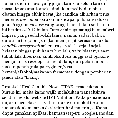
namun sadari biaya yang juga akan kita keluarkan di
masa depan untuk aneka tindakan medis, dan obat-
obatan hingga akhir hayat jika candida dibiarkan terus-
menerus overpopulasi akan mencapai puluhan-ratusan
juta. Program
cleanse
yang sangat mendalam serta total
ini berdurasi 9-12 bulan. Durasi ini juga mungkin memberi
impresi yang seolah-olah lama, namun sadari bahwa
durasi ini tergolong singkat mengingat kerusakan akibat
candida overgrowth
sebenarnya sudah terjadi sejak
belasan hingga puluhan tahun lalu, yaitu biasanya saat
tubuh kita diberikan antibiotik dosis tinggi saat
opname
,
mengalami stres/depresi mendalam, dan pelarian pola
makan penuh gula pasir/gluten/susu
hewani/alkohol/makanan fermentasi dengan pemberian
jamur atau “biang”.
Protokol “Heal Candida Now” TIDAK termasuk pada
kursus ini, maka kamu wajib melakukan transaksinya
sendiri melalui website HMI Nutrition. Pada pemanduan
ini, aku menjelaskan isi dan praktek protokol tersebut,
namun tidak mentranslasi seluruh isi materinya. Kamu
dapat gunakan aplikasi bantuan (seperti Google Lens dan