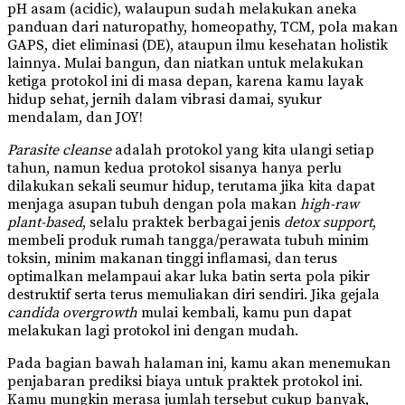
pH asam (acidic), walaupun sudah melakukan aneka
panduan dari naturopathy, homeopathy, TCM, pola makan
GAPS, diet eliminasi (DE), ataupun ilmu kesehatan holistik
lainnya. Mulai bangun, dan niatkan untuk melakukan
ketiga protokol ini di masa depan, karena kamu layak
hidup sehat, jernih dalam vibrasi damai, syukur
mendalam, dan JOY!
Parasite cleanse
adalah protokol yang kita ulangi setiap
tahun, namun kedua protokol sisanya hanya perlu
dilakukan sekali seumur hidup, terutama jika kita dapat
menjaga asupan tubuh dengan pola makan
high-raw
plant-based
, selalu praktek berbagai jenis
detox support
,
membeli produk rumah tangga/perawata tubuh minim
toksin, minim makanan tinggi inflamasi, dan terus
optimalkan melampaui akar luka batin serta pola pikir
destruktif serta terus memuliakan diri sendiri. Jika gejala
candida overgrowth
mulai kembali, kamu pun dapat
melakukan lagi protokol ini dengan mudah.
Pada bagian bawah halaman ini, kamu akan menemukan
penjabaran prediksi biaya untuk praktek protokol ini.
Kamu mungkin merasa jumlah tersebut cukup banyak,