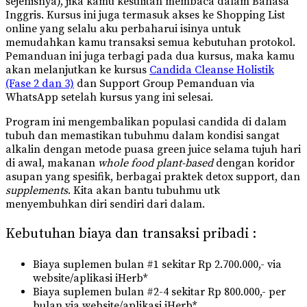
sejenisnya), jika kamu kesulitan membaca dalam Bahasa
Inggris. Kursus ini juga termasuk akses ke Shopping List
online yang selalu aku perbaharui isinya untuk
memudahkan kamu transaksi semua kebutuhan protokol.
Pemanduan ini juga terbagi pada dua kursus, maka kamu
akan melanjutkan ke kursus
Candida Cleanse Holistik
(Fase 2 dan 3)
dan Support Group Pemanduan via
WhatsApp setelah kursus yang ini selesai.
Program ini mengembalikan populasi candida di dalam
tubuh dan memastikan tubuhmu dalam kondisi sangat
alkalin dengan metode puasa green juice selama tujuh hari
di awal, makanan
whole food plant-based
dengan koridor
asupan yang spesifik, berbagai praktek detox support, dan
supplements
. Kita akan bantu tubuhmu utk
menyembuhkan diri sendiri dari dalam.
Kebutuhan biaya dan transaksi pribadi :
Biaya suplemen bulan #1 sekitar Rp 2.700.000,- via
website/aplikasi iHerb*
Biaya suplemen bulan #2-4 sekitar Rp 800.000,- per
bulan via website/aplikasi iHerb*