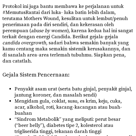
Protokol ini juga bantu membawa ke perjalanan untuk
#MemutusRantai dari luka- luka batin lebih dalam,
terutama Mothers Wound, kesulitan untuk lembut/penuh
penerimaan pada diri sendiri, dan kekerasan oleh
perempuan (
abuse by women
), karena kedua hal ini sangat
terkait dengan energi Candida. Berikut gejala-gejala
candida overgrowth
, sadari bahwa semakin banyak yang
kamu centang maka semakin sistemik kerusakannya, dan
di sanalah area-area terlemah tubuhmu. Siapkan pena,
dan catatlah.
Gejala Sistem Pencernaan:
Penyakit asam urat (serta batu ginjal, penyakit ginjal,
jantung koroner, dan masalah sendi)
Mengidam gula, coklat, susu, es krim, keju, cuka,
acar, alkohol, roti, kacang-kacangan atau buah-
buahan
“Sindrom Metabolik” yang meliputi: perut besar
(“beer belly”), diabetes tipe 2, kolesterol atau
trigliserida tinggi, tekanan darah tinggi