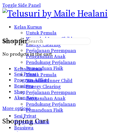
Toggle Side Panel
Kelas Kursus
Untuk Pemula
Wounded Inner Child
Shopping Cart
Search for:
Energy Clearing
Perjalanan Perempuan
No products in the cart.
Pengasuhan Anak
Pendukung Perjalanan
Pemanduan Fisik
Kelas Kursus
Sesi Privat
Untuk Pemula
Program Afiliasi
Wounded Inner Child
Beasiswa
Energy Clearing
Shop
Perjalanan Perempuan
Akun Saya
Pengasuhan Anak
Pendukung Perjalanan
More options
Pemanduan Fisik
Sesi Privat
Shopping Cart
Program Afiliasi
Beasiswa