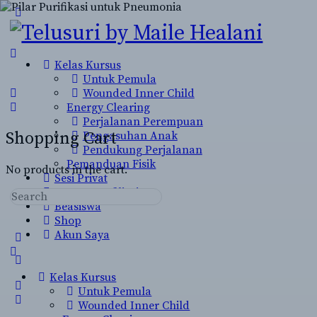
Toggle
Side
Panel
Kelas Kursus
Untuk Pemula
Wounded Inner Child
Energy Clearing
Perjalanan Perempuan
Shopping Cart
Pengasuhan Anak
Pendukung Perjalanan
Pemanduan Fisik
No products in the cart.
Sesi Privat
Program Afiliasi
Search
Beasiswa
for:
Shop
Akun Saya
More
options
Kelas Kursus
Untuk Pemula
Wounded Inner Child