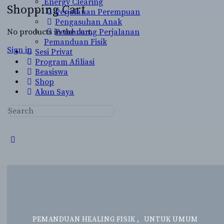
Energy Clearing
Shopping Cart
Perjalanan Perempuan
Pengasuhan Anak
No products in the cart.
Pendukung Perjalanan
Pemanduan Fisik
Sign in
Sesi Privat
Program Afiliasi
Beasiswa
Shop
Akun Saya
Search
for:
Close
search
PEMANDUAN HEALING FISIK
,
UNTUK UMUM