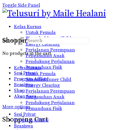
Toggle Side Panel
Kelas Kursus
Untuk Pemula
Wounded Inner Child
Shopping Cart
Search for:
Energy Clearing
Perjalanan Perempuan
No products in the cart.
Pengasuhan Anak
Pendukung Perjalanan
Pemanduan Fisik
Kelas Kursus
Sesi Privat
Untuk Pemula
Program Afiliasi
Wounded Inner Child
Beasiswa
Energy Clearing
Shop
Perjalanan Perempuan
Akun Saya
Pengasuhan Anak
Pendukung Perjalanan
More options
Pemanduan Fisik
Sesi Privat
Shopping Cart
Program Afiliasi
Beasiswa