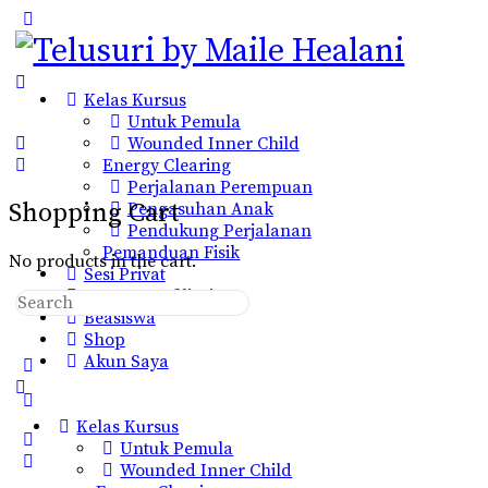
Toggle
Side
Panel
Kelas Kursus
Untuk Pemula
Wounded Inner Child
Energy Clearing
Perjalanan Perempuan
Shopping Cart
Pengasuhan Anak
Pendukung Perjalanan
Pemanduan Fisik
No products in the cart.
Sesi Privat
Program Afiliasi
Search
Beasiswa
for:
Shop
Akun Saya
More
options
Kelas Kursus
Untuk Pemula
Wounded Inner Child