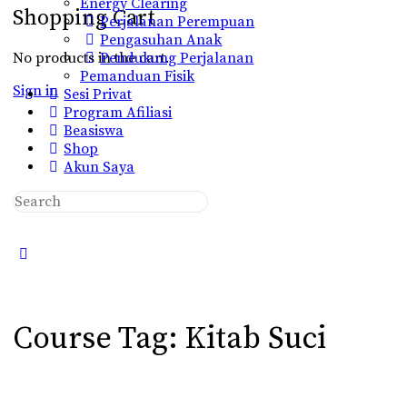
Energy Clearing
Shopping Cart
Perjalanan Perempuan
Pengasuhan Anak
No products in the cart.
Pendukung Perjalanan
Pemanduan Fisik
Sign in
Sesi Privat
Program Afiliasi
Beasiswa
Shop
Akun Saya
Search
for:
Close
search
Course Tag:
Kitab Suci