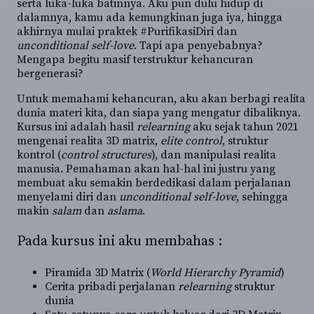
serta luka-luka batinnya. Aku pun dulu hidup di
dalamnya, kamu ada kemungkinan juga iya, hingga
akhirnya mulai praktek #PurifikasiDiri dan
unconditional self-love
. Tapi apa penyebabnya?
Mengapa begitu masif terstruktur kehancuran
bergenerasi?
Untuk memahami kehancuran, aku akan berbagi realita
dunia materi kita, dan siapa yang mengatur dibaliknya.
Kursus ini adalah hasil
relearning
aku sejak tahun 2021
mengenai realita 3D matrix,
elite control
, struktur
kontrol (
control structures
), dan manipulasi realita
manusia. Pemahaman akan hal-hal ini justru yang
membuat aku semakin berdedikasi dalam perjalanan
menyelami diri dan
unconditional self-love
, sehingga
makin
salam
dan
aslama
.
Pada kursus ini aku membahas :
Piramida 3D Matrix (
World Hierarchy Pyramid
)
Cerita pribadi perjalanan
relearning
struktur
dunia