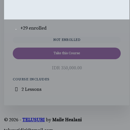
+29
enrolled
NOT ENROLLED
Take this Course
IDR 350,000.00
COURSE INCLUDES
2 Lessons
© 2026 -
TELUSURI
by
Maile Healani