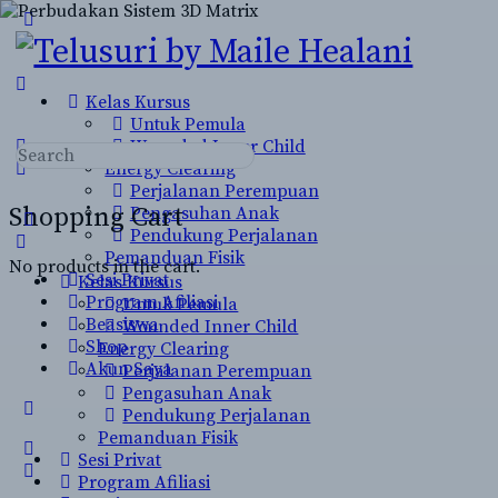
Toggle
Side
Panel
Kelas Kursus
Untuk Pemula
Wounded Inner Child
Search
Energy Clearing
for:
Perjalanan Perempuan
Shopping Cart
Pengasuhan Anak
Pendukung Perjalanan
Pemanduan Fisik
No products in the cart.
Sesi Privat
Kelas Kursus
Program Afiliasi
Untuk Pemula
Beasiswa
Wounded Inner Child
Shop
Energy Clearing
Akun Saya
Perjalanan Perempuan
Pengasuhan Anak
More
Pendukung Perjalanan
options
Pemanduan Fisik
Sesi Privat
Program Afiliasi