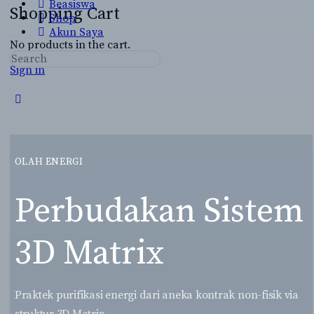
Beasiswa
Shopping Cart
Shop
Akun Saya
No products in the cart.
Search
Sign in
for:
Close
search
OLAH ENERGI
Perbudakan Sistem
3D Matrix
Praktek purifikasi energi dari aneka kontrak non-fisik via