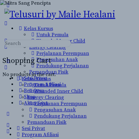
Toggle
Side
Panel
Kelas Kursus
Untuk Pemula
Wounded Inner Child
Search
Energy Clearing
for:
Perjalanan Perempuan
Shopping Cart
Pengasuhan Anak
Pendukung Perjalanan
Pemanduan Fisik
No products in the cart.
Sesi Privat
Kelas Kursus
Program Afiliasi
Untuk Pemula
Beasiswa
Wounded Inner Child
Shop
Energy Clearing
Akun Saya
Perjalanan Perempuan
Pengasuhan Anak
More
Pendukung Perjalanan
options
Pemanduan Fisik
Sesi Privat
Program Afiliasi