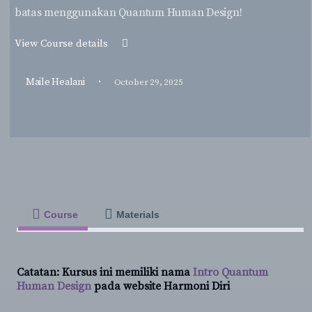
batas menggunakan
Quantum Human Design!
View Course details
·
Maile Healani
October 29, 2025
Course
Materials
Catatan: Kursus ini memiliki nama
Intro Quantum
Human Design
pada website Harmoni Diri