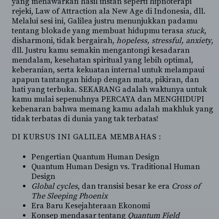
yang menawarkan hasil instan seperti hipnoterapi
rejeki, Law of Attraction ala New Age di Indonesia, dll.
Melalui sesi ini, Galilea justru menunjukkan padamu
tentang blokade yang membuat hidupmu terasa
stuck
,
disharmoni, tidak bergairah,
hopeless, stressful, anxiety
,
dll. Justru kamu semakin mengantongi kesadaran
mendalam, kesehatan spiritual yang lebih optimal,
keberanian, serta kekuatan internal untuk melampaui
apapun tantangan hidup dengan mata, pikiran, dan
hati yang terbuka. SEKARANG adalah waktunya untuk
kamu mulai sepenuhnya PERCAYA dan MENGHIDUPI
kebenaran bahwa memang kamu adalah makhluk yang
tidak terbatas di dunia yang tak terbatas!
DI KURSUS INI GALILEA MEMBAHAS :
Pengertian Quantum Human Design
Quantum Human Design vs. Traditional Human
Design
Global cycles
, dan transisi besar ke era
Cross of
The Sleeping Phoenix
Era Baru Kesejahteraan Ekonomi
Konsep mendasar tentang
Quantum Field