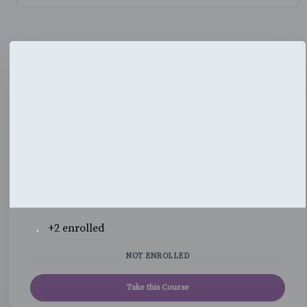
+2
enrolled
NOT ENROLLED
Take this Course