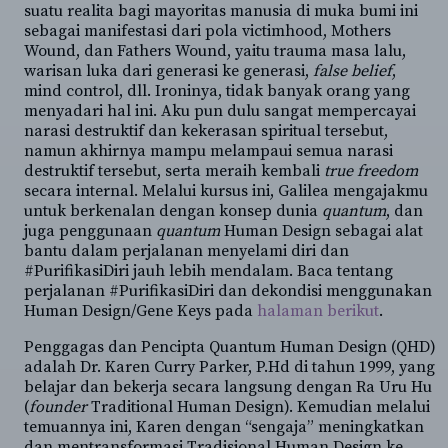
suatu realita bagi mayoritas manusia di muka bumi ini
sebagai manifestasi dari pola victimhood, Mothers
Wound, dan Fathers Wound, yaitu trauma masa lalu,
warisan luka dari generasi ke generasi,
false belief
,
mind control, dll. Ironinya, tidak banyak orang yang
menyadari hal ini. Aku pun dulu sangat mempercayai
narasi destruktif dan kekerasan spiritual tersebut,
namun akhirnya mampu melampaui semua narasi
destruktif tersebut, serta meraih kembali
true freedom
secara internal. Melalui kursus ini, Galilea mengajakmu
untuk berkenalan dengan konsep dunia
quantum
, dan
juga penggunaan
quantum
Human Design sebagai alat
bantu dalam perjalanan menyelami diri dan
#PurifikasiDiri jauh lebih mendalam. Baca tentang
perjalanan #PurifikasiDiri dan dekondisi menggunakan
Human Design/Gene Keys pada
halaman berikut
.
Penggagas dan Pencipta Quantum Human Design (QHD)
adalah Dr. Karen Curry Parker, P.Hd di tahun 1999, yang
belajar dan bekerja secara langsung dengan Ra Uru Hu
(
founder
Traditional Human Design). Kemudian melalui
temuannya ini, Karen dengan “sengaja” meningkatkan
dan mentransformasi Tradisional Human Design ke