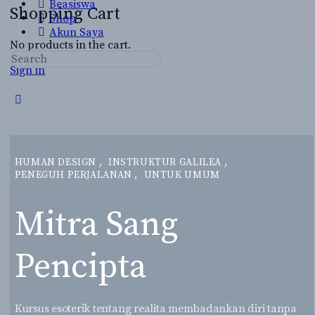
Beasiswa
Shopping Cart
Shop
Akun Saya
No products in the cart.
Search
Sign in
for:
Close
search
HUMAN DESIGN
,
INSTRUKTUR GALILEA
,
PENEGUH PERJALANAN
,
UNTUK UMUM
Mitra Sang
Pencipta
Kursus esoterik tentang realita membadankan diri tanpa