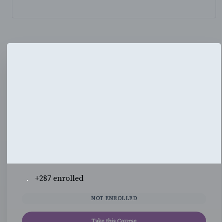
+287
enrolled
NOT ENROLLED
Take this Course