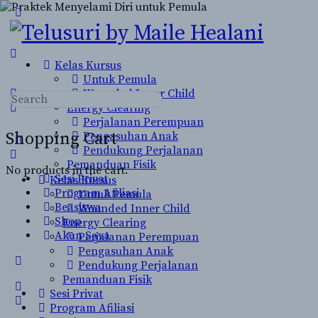
Toggle
Side
Panel
Kelas Kursus
Untuk Pemula
Wounded Inner Child
Search
Energy Clearing
for:
Perjalanan Perempuan
Shopping Cart
Pengasuhan Anak
Pendukung Perjalanan
Pemanduan Fisik
No products in the cart.
Sesi Privat
Kelas Kursus
Program Afiliasi
Untuk Pemula
Beasiswa
Wounded Inner Child
Shop
Energy Clearing
Akun Saya
Perjalanan Perempuan
Pengasuhan Anak
More
Pendukung Perjalanan
options
Pemanduan Fisik
Sesi Privat
Program Afiliasi