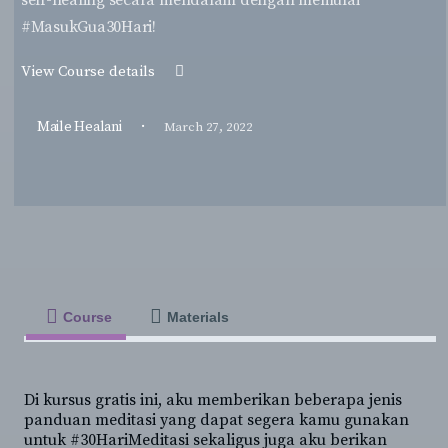
self-healing secara mendalam dengan memulai
#MasukGua30Hari!
View Course details
·
Maile Healani
March 27, 2022
Course
Materials
Di kursus gratis ini, aku memberikan beberapa jenis
panduan meditasi yang dapat segera kamu gunakan
untuk #30HariMeditasi sekaligus juga aku berikan