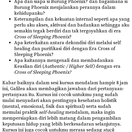
Apa dan siapa si Burung Phoenix? dan bagaimana si
Burung Phoenix menjalankan perannya dalam
kehidupanku?
Keterampilan dan kekuatan internal seperti apa yang
perlu aku akses, aktivasi dan badankan sehingga aku
semakin tegak berdiri dan tak tergoyahkan di era
Cross of Sleeping Phoenix
?
Apa keterkaitan antara dekondisi diri melalui self
healing dan purifikasi diri dengan Era Cross of
Sleeping Phoenix?
Apa kaitannya mengenali dan membadankan
Keaslian diri (
Authentic / Higher Self)
dengan era
Cross of Sleeping Phoenix?
Kabar baiknya dalam sesi kursus mendalam hampir 8 jam
ini, Galilea akan membagikan jawaban dari pertanyaan-
pertanyaan itu. Kursus ini cocok untukmu yang sudah
mulai menyadari akan pentingnya kesehatan holistik
(mental, emosional, fisik dan spiritual) serta sudah
memulai praktik
self-healing
mendalam, maka ingin
mempersiapkan diri lebih matang dalam pengambilan
keputusan hidup yang lebih berkesadaran selanjutnya.
Kursus ini juga cocok untukmu merasa sedang
stuck