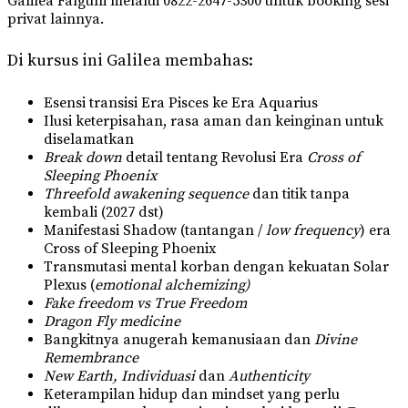
Galilea Falguni melalui 0822-2647-5300 untuk booking sesi
privat lainnya.
Di kursus ini Galilea membahas:
Esensi transisi Era Pisces ke Era Aquarius
Ilusi keterpisahan, rasa aman dan keinginan untuk
diselamatkan
Break down
detail tentang Revolusi Era
Cross of
Sleeping Phoenix
Threefold awakening sequence
dan titik tanpa
kembali (2027 dst)
Manifestasi Shadow (tantangan /
low frequency
) era
Cross of Sleeping Phoenix
Transmutasi mental korban dengan kekuatan Solar
Plexus (
emotional alchemizing)
Fake freedom vs True Freedom
Dragon Fly medicine
Bangkitnya anugerah kemanusiaan dan
Divine
Remembrance
New Earth, Individuasi
dan
Authenticity
Keterampilan hidup dan mindset yang perlu