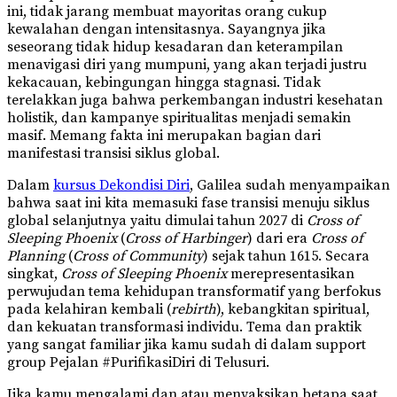
ini, tidak jarang membuat mayoritas orang cukup
kewalahan dengan intensitasnya. Sayangnya jika
seseorang tidak hidup kesadaran dan keterampilan
menavigasi diri yang mumpuni, yang akan terjadi justru
kekacauan, kebingungan hingga stagnasi. Tidak
terelakkan juga bahwa perkembangan industri kesehatan
holistik, dan kampanye spiritualitas menjadi semakin
masif. Memang fakta ini merupakan bagian dari
manifestasi transisi siklus global.
Dalam
kursus Dekondisi Diri
, Galilea sudah menyampaikan
bahwa saat ini kita memasuki fase transisi menuju siklus
global selanjutnya yaitu dimulai tahun 2027 di
Cross of
Sleeping Phoenix
(
Cross of Harbinger
) dari era
Cross of
Planning
(
Cross of Community
) sejak tahun 1615. Secara
singkat,
Cross of Sleeping Phoenix
merepresentasikan
perwujudan tema kehidupan transformatif yang berfokus
pada kelahiran kembali (
rebirth
), kebangkitan spiritual,
dan kekuatan transformasi individu. Tema dan praktik
yang sangat familiar jika kamu sudah di dalam support
group Pejalan #PurifikasiDiri di Telusuri.
Jika kamu mengalami dan atau menyaksikan betapa saat