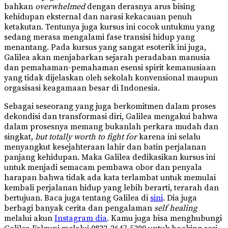
bahkan
overwhelmed
dengan derasnya arus bising
kehidupan eksternal dan narasi kekacauan penuh
ketakutan. Tentunya juga kursus ini cocok untukmu yang
sedang merasa mengalami fase transisi hidup yang
menantang. Pada kursus yang sangat esoterik ini juga,
Galilea akan menjabarkan sejarah peradaban manusia
dan pemahaman-pemahaman esensi spirit kemanusiaan
yang tidak dijelaskan oleh sekolah konvensional maupun
orgasisasi keagamaan besar di Indonesia.
Sebagai seseorang yang juga berkomitmen dalam proses
dekondisi dan transformasi diri, Galilea mengakui bahwa
dalam prosesnya memang bukanlah perkara mudah dan
singkat,
but totally worth to fight for
karena ini selalu
menyangkut kesejahteraan lahir dan batin perjalanan
panjang kehidupan. Maka Galilea dedikasikan kursus ini
untuk menjadi semacam pembawa obor dan penyala
harapan bahwa tidak ada kata terlambat untuk memulai
kembali perjalanan hidup yang lebih berarti, terarah dan
bertujuan. Baca juga tentang Galilea di
sini
. Dia juga
berbagi banyak cerita dan pengalaman
self healing
melalui akun
Instagram dia
. Kamu juga bisa menghubungi