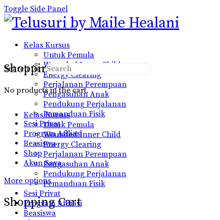
Toggle Side Panel
Kelas Kursus
Untuk Pemula
Wounded Inner Child
Shopping Cart
Search for:
Energy Clearing
Perjalanan Perempuan
No products in the cart.
Pengasuhan Anak
Pendukung Perjalanan
Pemanduan Fisik
Kelas Kursus
Sesi Privat
Untuk Pemula
Program Afiliasi
Wounded Inner Child
Beasiswa
Energy Clearing
Shop
Perjalanan Perempuan
Akun Saya
Pengasuhan Anak
Pendukung Perjalanan
More options
Pemanduan Fisik
Sesi Privat
Shopping Cart
Program Afiliasi
Beasiswa