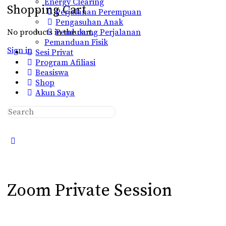
Energy Clearing
Shopping Cart
Perjalanan Perempuan
Pengasuhan Anak
No products in the cart.
Pendukung Perjalanan
Pemanduan Fisik
Sign in
Sesi Privat
Program Afiliasi
Beasiswa
Shop
Akun Saya
Search
for:
Close
search
Zoom Private Session