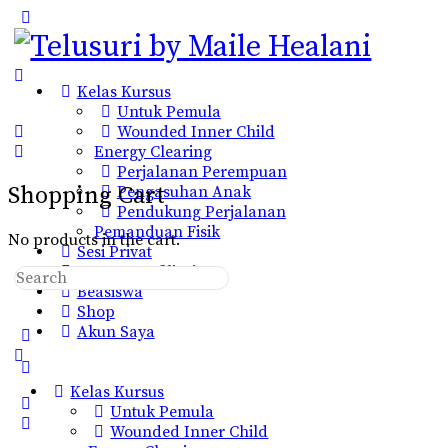
Toggle
Side
Panel
Kelas Kursus
Untuk Pemula
Wounded Inner Child
Energy Clearing
Perjalanan Perempuan
Shopping Cart
Pengasuhan Anak
Pendukung Perjalanan
Pemanduan Fisik
No products in the cart.
Sesi Privat
Program Afiliasi
Search
Beasiswa
for:
Shop
Akun Saya
More
options
Kelas Kursus
Untuk Pemula
Wounded Inner Child