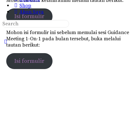
Mohon isi data kelahiranmu melalui tautan berikut:
Shop
Akun Saya
Isi formulir
Search
for:
Mohon isi formulir ini sebelum memulai sesi Guidance
Meeting 1-On-1 pada bulan tersebut, buka melalui
Close
tautan berikut:
search
Isi formulir