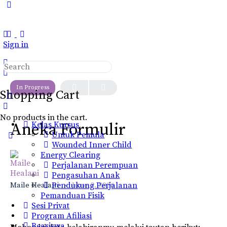
Toggle
Side
Panel
Sign in
Search
LESSON 1
OF 0
for:
In Progress
Shopping Cart
No products in the cart.
Kelas Kursus
Aneka Formulir
Untuk Pemula
Wounded Inner Child
Energy Clearing
Perjalanan Perempuan
Pengasuhan Anak
Maile Healani
Pendukung Perjalanan
June 3, 2026
Pemanduan Fisik
Sesi Privat
Program Afiliasi
Beasiswa