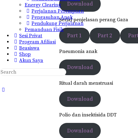
Download
Energy Clearing
Perjalanan Perempuan
Pengasuhan Anak
Serial penjelasan perang Gaza
Pendukung Perjalanan
Pemanduan Fisik
Part 1
Part 2
Part
Sesi Privat
Program Afiliasi
Beasiswa
Pneumonia anak
Shop
Akun Saya
Download
Search
for:
Ritual darah menstruasi
Close
search
Download
Polio dan insektisida DDT
Download