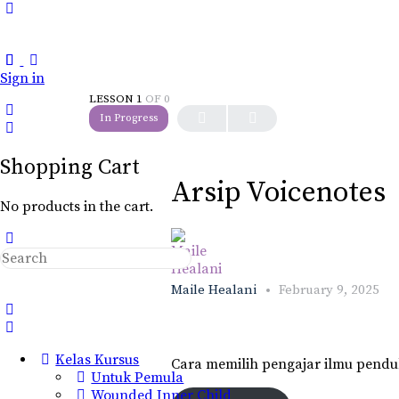
Toggle
Side
Panel
Sign in
LESSON 1
OF 0
In Progress
Shopping Cart
Arsip Voicenotes
No products in the cart.
Search
for:
Maile Healani
February 9, 2025
Kelas Kursus
Cara memilih pengajar ilmu pend
Untuk Pemula
Wounded Inner Child