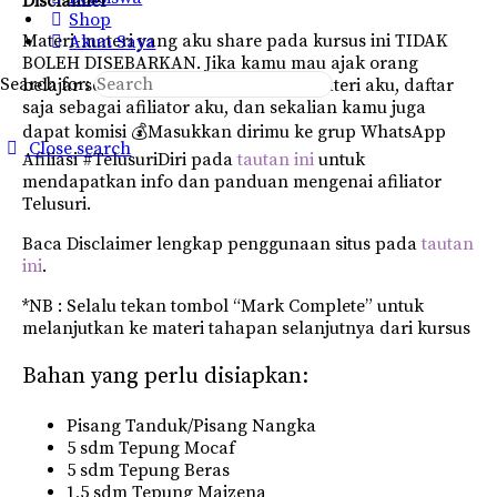
Disclaimer
Shop
Materi-materi yang aku share pada kursus ini TIDAK
Akun Saya
BOLEH DISEBARKAN. Jika kamu mau ajak orang
Search for:
belajar self healing dengan materi-materi aku, daftar
saja sebagai afiliator aku, dan sekalian kamu juga
dapat komisi 💰Masukkan dirimu ke grup WhatsApp
Close search
Afiliasi #TelusuriDiri pada
tautan ini
untuk
mendapatkan info dan panduan mengenai afiliator
Telusuri.
Baca Disclaimer lengkap penggunaan situs pada
tautan
ini
.
*NB : Selalu tekan tombol “Mark Complete” untuk
melanjutkan ke materi tahapan selanjutnya dari kursus
Bahan yang perlu disiapkan:
Pisang Tanduk/Pisang Nangka
5 sdm Tepung Mocaf
5 sdm Tepung Beras
1,5 sdm Tepung Maizena