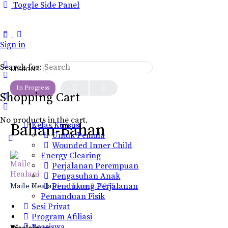
Toggle Side Panel
Sign in
Search for:
LESSON 1
OF 0
In Progress
Shopping Cart
No products in the cart.
Kelas Kursus
Bahan-Bahan
Untuk Pemula
Wounded Inner Child
Energy Clearing
Perjalanan Perempuan
Pengasuhan Anak
Maile Healani
Pendukung Perjalanan
June 8, 2025
Pemanduan Fisik
Sesi Privat
Program Afiliasi
Beasiswa