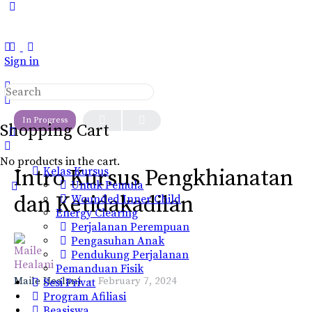
Toggle
Side
Panel
Sign in
Search
LESSON 1
OF 0
for:
In Progress
Shopping Cart
No products in the cart.
Kelas Kursus
Intro Kursus Pengkhianatan
Untuk Pemula
dan Ketidakadilan
Wounded Inner Child
Energy Clearing
Perjalanan Perempuan
Pengasuhan Anak
Pendukung Perjalanan
Pemanduan Fisik
Maile Healani
February 7, 2024
Sesi Privat
Program Afiliasi
Beasiswa