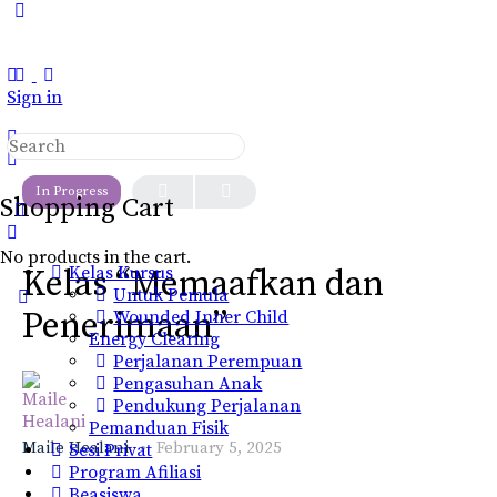
Toggle
Side
Panel
Sign in
Search
LESSON 1
OF 0
for:
In Progress
Shopping Cart
No products in the cart.
Kelas Kursus
Kelas “Memaafkan dan
Untuk Pemula
Penerimaan”
Wounded Inner Child
Energy Clearing
Perjalanan Perempuan
Pengasuhan Anak
Pendukung Perjalanan
Pemanduan Fisik
Maile Healani
February 5, 2025
Sesi Privat
Program Afiliasi
Beasiswa