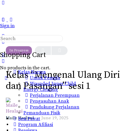
Toggle
Side
Panel
Sign in
Search
LESSON 1
OF 0
for:
In Progress
Shopping Cart
No products in the cart.
Kelas Kursus
Kelas “Mengenal Ulang Diri
Untuk Pemula
dan Pasangan” sesi 1
Wounded Inner Child
Energy Clearing
Perjalanan Perempuan
Pengasuhan Anak
Pendukung Perjalanan
Pemanduan Fisik
Maile Healani
June 19, 2025
Sesi Privat
Program Afiliasi
Beasiswa