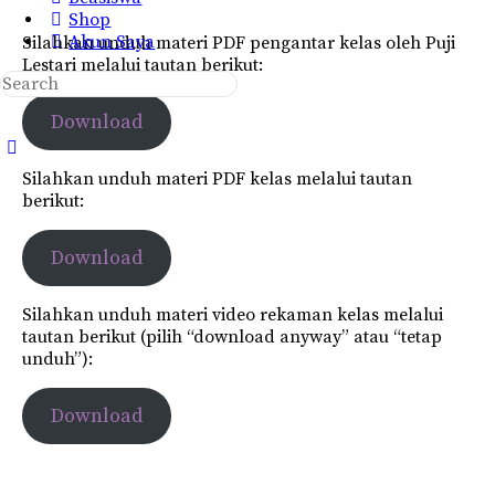
Shop
Akun Saya
Silahkan unduh materi PDF pengantar kelas oleh Puji
Lestari melalui tautan berikut:
Search
for:
Download
Close
search
Silahkan unduh materi PDF kelas melalui tautan
berikut:
Download
Silahkan unduh materi video rekaman kelas melalui
tautan berikut (pilih “download anyway” atau “tetap
unduh”):
Download