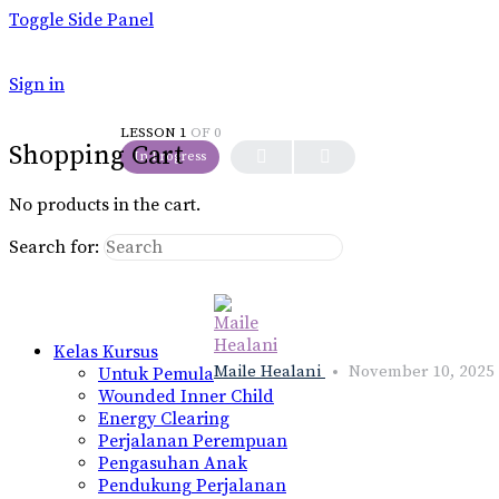
Toggle Side Panel
Sign in
LESSON 1
OF 0
Shopping Cart
In Progress
No products in the cart.
Lesson
Search for:
Kelas Kursus
Maile Healani
November 10, 2025
Untuk Pemula
Wounded Inner Child
Energy Clearing
Perjalanan Perempuan
Pengasuhan Anak
Pendukung Perjalanan