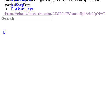
Silahkan segera bergabung di Grup WhatsApp melalui
Shop
tautan berikut:
Akun Saya
https://chat.whatsapp.com/CESF3eLWnmmHjkA6oUpNwT
Search
for:
Close
search