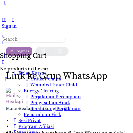
Toggle
Side
Panel
Sign in
Search
LESSON 1
OF 0
for:
In Progress
Shopping Cart
No products in the cart.
Kelas Kursus
Link ke Grup WhatsApp
Untuk Pemula
Wounded Inner Child
Energy Clearing
Perjalanan Perempuan
Pengasuhan Anak
Maile Healani
Pendukung Perjalanan
August 6, 2024
Pemanduan Fisik
Sesi Privat
Program Afiliasi
Beasiswa