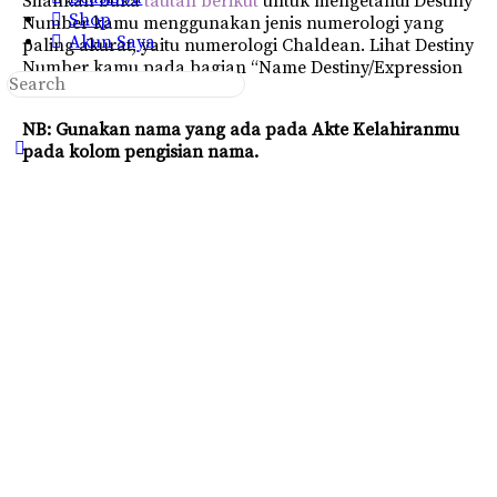
Silahkan buka
tautan berikut
untuk mengetahui Destiny
Shop
Number kamu menggunakan jenis numerologi yang
Akun Saya
paling akurat, yaitu numerologi Chaldean. Lihat Destiny
Number kamu pada bagian “Name Destiny/Expression
Search
Number”.
for:
NB: Gunakan nama yang ada pada Akte Kelahiranmu
Close
pada kolom pengisian nama.
search