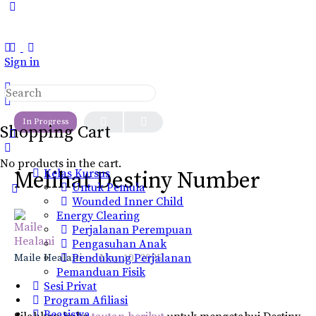
Toggle
Side
Panel
Sign in
Search
LESSON 1
OF 0
for:
In Progress
Shopping Cart
No products in the cart.
Kelas Kursus
Melihat Destiny Number
Untuk Pemula
Wounded Inner Child
Energy Clearing
Perjalanan Perempuan
Pengasuhan Anak
Maile Healani
Pendukung Perjalanan
May 10, 2025
Pemanduan Fisik
Sesi Privat
Program Afiliasi
Beasiswa