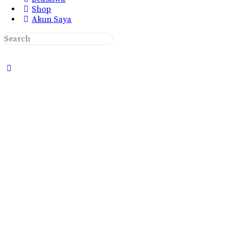
Shop
Akun Saya
Search
for:
Close
search