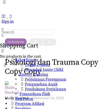
Toggle
Side
Panel
Sign in
Search
LESSON 1
OF 0
for:
In Progress
Shopping Cart
No products in the cart.
Kelas Kursus
Psikologi dan Trauma Copy
Untuk Pemula
Copy Copy
Wounded Inner Child
Energy Clearing
Perjalanan Perempuan
Pengasuhan Anak
Pendukung Perjalanan
Pemanduan Fisik
Maile Healani
February 14, 2022
Sesi Privat
Program Afiliasi
Beasiswa