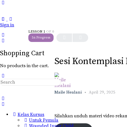
Toggle
Side
Panel
Sign in
LESSON 1
OF 0
In Progress
Shopping Cart
Sesi Kontemplasi
No products in the cart.
Search
for:
Maile Healani
April 29, 2025
Kelas Kursus
Silahkan unduh materi video rekam
Untuk Pemula
Wounded Inner Child