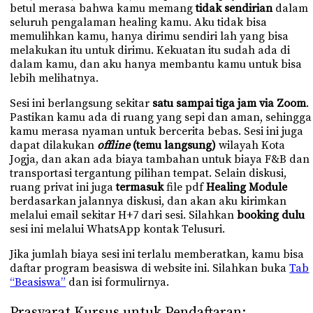
betul merasa bahwa kamu memang
tidak sendirian
dalam
seluruh pengalaman healing kamu. Aku tidak bisa
memulihkan kamu, hanya dirimu sendiri lah yang bisa
melakukan itu untuk dirimu. Kekuatan itu sudah ada di
dalam kamu, dan aku hanya membantu kamu untuk bisa
lebih melihatnya.
Sesi ini berlangsung sekitar
satu sampai tiga jam via Zoom
.
Pastikan kamu ada di ruang yang sepi dan aman, sehingga
kamu merasa nyaman untuk bercerita bebas. Sesi ini juga
dapat dilakukan
offline
(temu langsung)
wilayah Kota
Jogja, dan akan ada biaya tambahan untuk biaya F&B dan
transportasi tergantung pilihan tempat. Selain diskusi,
ruang privat ini juga
termasuk
file pdf
Healing Module
berdasarkan jalannya diskusi, dan akan aku kirimkan
melalui email sekitar H+7 dari sesi. Silahkan
booking dulu
sesi ini melalui WhatsApp kontak Telusuri.
Jika jumlah biaya sesi ini terlalu memberatkan, kamu bisa
daftar program beasiswa di website ini. Silahkan buka
Tab
“Beasiswa”
dan isi formulirnya.
Prasyarat Kursus untuk Pendaftaran: