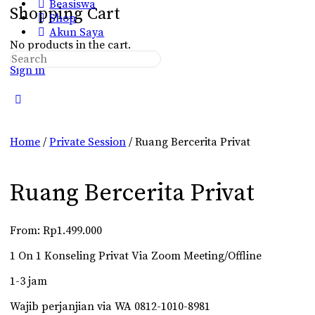
Beasiswa
Shopping Cart
Shop
Akun Saya
No products in the cart.
Search
Sign in
for:
Close
search
Home
/
Private Session
/ Ruang Bercerita Privat
Ruang Bercerita Privat
From:
Rp
1.499.000
1 On 1 Konseling Privat Via Zoom Meeting/Offline
1-3 jam
Wajib perjanjian via WA 0812-1010-8981