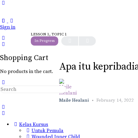
Toggle
Side
Panel
Sign in
LESSON 1, TOPIC 1
In Progress
Shopping Cart
Apa itu kepribad
No products in the cart.
Search
for:
Maile Healani
February 14, 2022
Kelas Kursus
Untuk Pemula
Wounded Inner Child