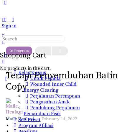
Toggle
Side
Panel
Sign in
Search
LESSON 1, TOPIC 1
for:
In Progress
Shopping Cart
No products in the cart.
Kelas Kursus
Terapi Penyembuhan Batin
Untuk Pemula
Copy
Wounded Inner Child
Energy Clearing
Perjalanan Perempuan
Pengasuhan Anak
Pendukung Perjalanan
Pemanduan Fisik
Maile Healani
February 14, 2022
Sesi Privat
Program Afiliasi
Beasiswa