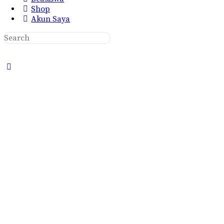
Shop
Akun Saya
Search
for:
Close
search