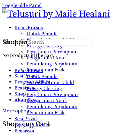
Toggle Side Panel
Kelas Kursus
Untuk Pemula
Wounded Inner Child
Shopping Cart
Search for:
Energy Clearing
Perjalanan Perempuan
No products in the cart.
Pengasuhan Anak
Pendukung Perjalanan
Pemanduan Fisik
Kelas Kursus
Sesi Privat
Untuk Pemula
Program Afiliasi
Wounded Inner Child
Beasiswa
Energy Clearing
Shop
Perjalanan Perempuan
Akun Saya
Pengasuhan Anak
Pendukung Perjalanan
More options
Pemanduan Fisik
Sesi Privat
Shopping Cart
Program Afiliasi
Beasiswa