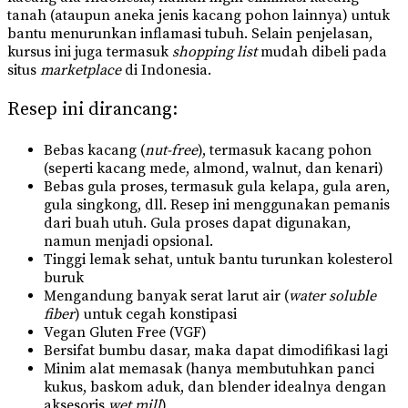
tanah (ataupun aneka jenis kacang pohon lainnya) untuk
bantu menurunkan inflamasi tubuh. Selain penjelasan,
kursus ini juga termasuk
shopping list
mudah dibeli pada
situs
marketplace
di Indonesia.
Resep ini dirancang:
Bebas kacang (
nut-free
), termasuk kacang pohon
(seperti kacang mede, almond, walnut, dan kenari)
Bebas gula proses, termasuk gula kelapa, gula aren,
gula singkong, dll. Resep ini menggunakan pemanis
dari buah utuh. Gula proses dapat digunakan,
namun menjadi opsional.
Tinggi lemak sehat, untuk bantu turunkan kolesterol
buruk
Mengandung banyak serat larut air (
water soluble
fiber
) untuk cegah konstipasi
Vegan Gluten Free (VGF)
Bersifat bumbu dasar, maka dapat dimodifikasi lagi
Minim alat memasak (hanya membutuhkan panci
kukus, baskom aduk, dan blender idealnya dengan
aksesoris
wet mill
)