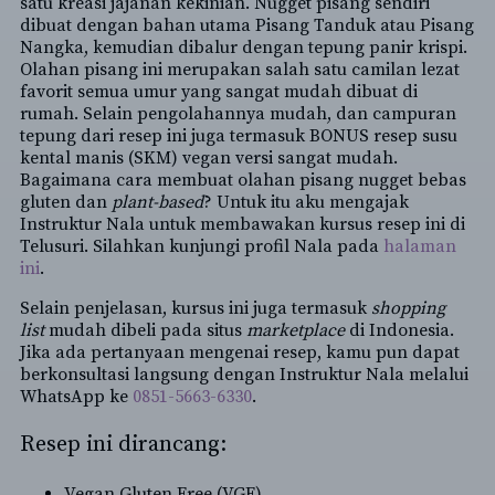
satu kreasi jajanan kekinian. Nugget pisang sendiri
dibuat dengan bahan utama Pisang Tanduk atau Pisang
Nangka, kemudian dibalur dengan tepung panir krispi.
Olahan pisang ini merupakan salah satu camilan lezat
favorit semua umur yang sangat mudah dibuat di
rumah. Selain pengolahannya mudah, dan campuran
tepung dari resep ini juga termasuk BONUS resep susu
kental manis (SKM) vegan versi sangat mudah.
Bagaimana cara membuat olahan pisang nugget bebas
gluten dan
plant-based
? Untuk itu aku mengajak
Instruktur Nala untuk membawakan kursus resep ini di
Telusuri. Silahkan kunjungi profil Nala pada
halaman
ini
.
Selain penjelasan, kursus ini juga termasuk
shopping
list
mudah dibeli pada situs
marketplace
di Indonesia.
Jika ada pertanyaan mengenai resep, kamu pun dapat
berkonsultasi langsung dengan Instruktur Nala melalui
WhatsApp ke
0851-5663-6330
.
Resep ini dirancang:
Vegan Gluten Free (VGF)