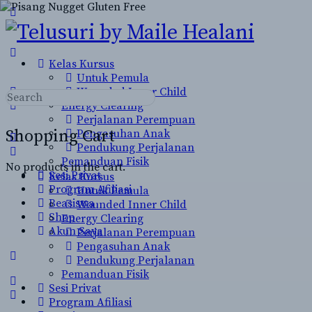
Toggle
Side
Panel
Kelas Kursus
Untuk Pemula
Wounded Inner Child
Search
Energy Clearing
for:
Perjalanan Perempuan
Shopping Cart
Pengasuhan Anak
Pendukung Perjalanan
Pemanduan Fisik
No products in the cart.
Sesi Privat
Kelas Kursus
Program Afiliasi
Untuk Pemula
Beasiswa
Wounded Inner Child
Shop
Energy Clearing
Akun Saya
Perjalanan Perempuan
Pengasuhan Anak
More
Pendukung Perjalanan
options
Pemanduan Fisik
Sesi Privat
Program Afiliasi