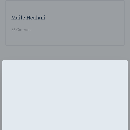
Maile Healani
56 Courses