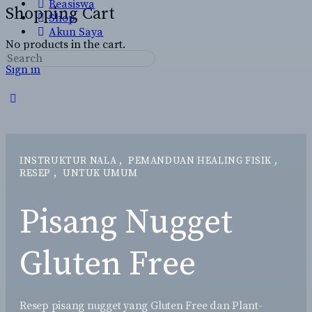
Beasiswa
Shopping Cart
Shop
Akun Saya
No products in the cart.
Search
Sign in
for:
Close
search
INSTRUKTUR NALA
,
PEMANDUAN HEALING FISIK
,
RESEP
,
UNTUK UMUM
Pisang Nugget
Gluten Free
Resep pisang nugget yang Gluten Free dan Plant-