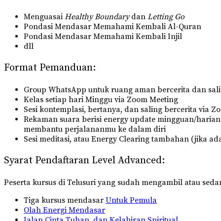
Menguasai
Healthy Boundary
dan
Letting Go
Pondasi Mendasar Memahami Kembali Al-Quran
Pondasi Mendasar Memahami Kembali Injil
dll
Format Pemanduan:
Group WhatsApp untuk ruang aman bercerita dan sa
Kelas setiap hari Minggu via Zoom Meeting
Sesi kontemplasi, bertanya, dan saling bercerita via Z
Rekaman suara berisi energy update mingguan/harian 
membantu perjalananmu ke dalam diri
Sesi meditasi, atau Energy Clearing tambahan (jika ad
Syarat Pendaftaran Level Advanced:
Peserta kursus di Telusuri yang sudah mengambil atau seda
Tiga kursus mendasar
Untuk Pemula
Olah Energi Mendasar
Jalan Cinta Tuhan, dan Kelahiran Spiritual