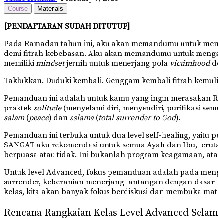
Course
Materials
[PENDAFTARAN SUDAH DITUTUP]
Pada Ramadan tahun ini, aku akan memandumu untuk mengg
demi fitrah kebebasan. Aku akan memandumu untuk mengam
memiliki
mindset
jernih untuk menerjang pola
victimhood
d
Taklukkan. Duduki kembali. Genggam kembali fitrah kemulia
Pemanduan ini adalah untuk kamu yang ingin merasakan 
praktek
solitude
(menyelami diri, menyendiri, purifikasi se
salam
(
peace
) dan
aslama
(
total surrender to God
).
Pemanduan ini terbuka untuk dua level self-healing, yaitu
SANGAT aku rekomendasi untuk semua Ayah dan Ibu, teruta
berpuasa atau tidak. Ini bukanlah program keagamaan, atau
Untuk level Advanced, fokus pemanduan adalah pada menguatk
surrender, keberanian menerjang tantangan dengan dasar
kelas, kita akan banyak fokus berdiskusi dan membuka mata
Rencana Rangkaian Kelas Level Advanced Sela