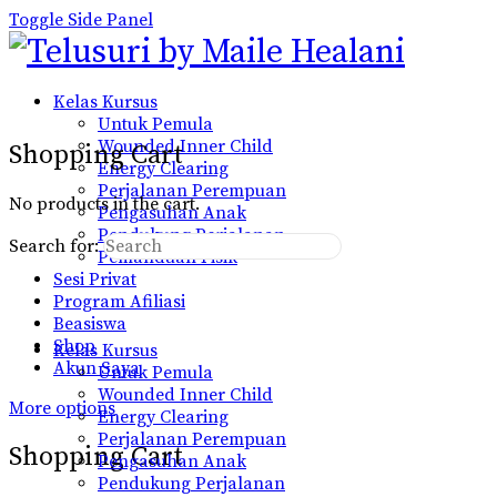
Toggle Side Panel
Kelas Kursus
Untuk Pemula
Wounded Inner Child
Shopping Cart
Energy Clearing
Perjalanan Perempuan
No products in the cart.
Pengasuhan Anak
Pendukung Perjalanan
Search for:
Pemanduan Fisik
Sesi Privat
Program Afiliasi
Beasiswa
Shop
Kelas Kursus
Akun Saya
Untuk Pemula
Wounded Inner Child
More options
Energy Clearing
Perjalanan Perempuan
Shopping Cart
Pengasuhan Anak
Pendukung Perjalanan