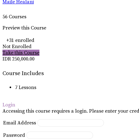
Maile Healani
56 Courses
Preview this Course
+31
enrolled
Not Enrolled
Take this Course
IDR 250,000.00
Course Includes
7 Lessons
Login
Accessing this course requires a login. Please enter your cre
Email Address
Password