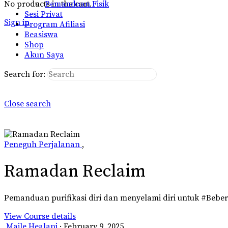
No products in the cart.
Pemanduan Fisik
Sesi Privat
Sign in
Program Afiliasi
Beasiswa
Shop
Akun Saya
Search for:
Close search
Peneguh Perjalanan
,
Ramadan Reclaim
Pemanduan purifikasi diri dan menyelami diri untuk #Bebe
View Course details
Maile Healani
·
February 9, 2025