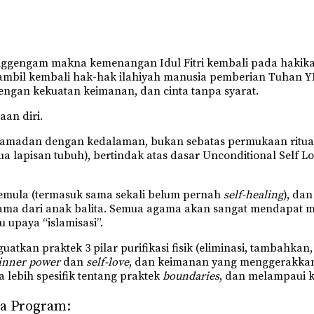
engam makna kemenangan Idul Fitri kembali pada hakikatn
bil kembali hak-hak ilahiyah manusia pemberian Tuhan Y
engan kekuatan keimanan, dan cinta tanpa syarat.
an diri.
Ramadan dengan kedalaman, bukan sebatas permukaan ritu
mua lapisan tubuh), bertindak atas dasar Unconditional Self 
 pemula (termasuk sama sekali belum pernah
self-healing
), da
ma dari anak balita. Semua agama akan sangat mendapat ma
 upaya “islamisasi”.
an praktek 3 pilar purifikasi fisik (eliminasi, tambahkan, 
inner power
dan
self-love
, dan keimanan yang menggerakkan l
 lebih spesifik tentang praktek
boundaries
, dan melampaui k
ma Program: