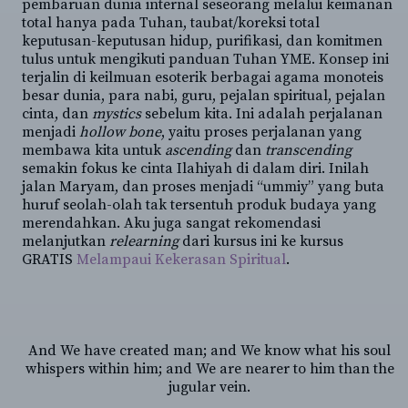
pembaruan dunia internal seseorang melalui keimanan
total hanya pada Tuhan, taubat/koreksi total
keputusan-keputusan hidup, purifikasi, dan komitmen
tulus untuk mengikuti panduan Tuhan YME. Konsep ini
terjalin di keilmuan esoterik berbagai agama monoteis
besar dunia, para nabi, guru, pejalan spiritual, pejalan
cinta, dan
mystics
sebelum kita. Ini adalah perjalanan
menjadi
hollow bone
, yaitu proses perjalanan yang
membawa kita untuk
ascending
dan
transcending
semakin fokus ke cinta Ilahiyah di dalam diri. Inilah
jalan Maryam, dan proses menjadi “ummiy” yang buta
huruf seolah-olah tak tersentuh produk budaya yang
merendahkan. Aku juga sangat rekomendasi
melanjutkan
relearning
dari kursus ini ke kursus
GRATIS
Melampaui Kekerasan Spiritual
.
And We have created man; and We know what his soul
whispers within him; and We are nearer to him than the
jugular vein.