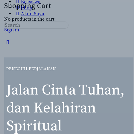
Beasiswa
Shopping Cart
Shop
Akun Saya
No products in the cart.
Search
Sign in
for:
Close
search
PENEGUH PERJALANAN
Jalan Cinta Tuhan,
dan Kelahiran
Spiritual