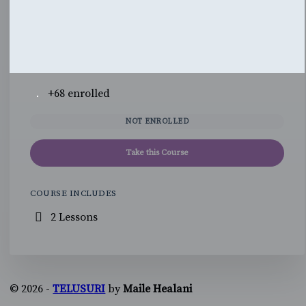
+68
enrolled
NOT ENROLLED
Take this Course
COURSE INCLUDES
2 Lessons
© 2026 -
TELUSURI
by
Maile Healani