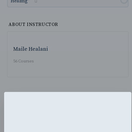
Healing”
ABOUT INSTRUCTOR
Maile Healani
56 Courses