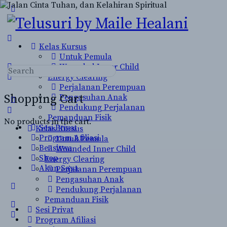
Toggle
Side
Panel
Kelas Kursus
Untuk Pemula
Wounded Inner Child
Search
Energy Clearing
for:
Perjalanan Perempuan
Shopping Cart
Pengasuhan Anak
Pendukung Perjalanan
Pemanduan Fisik
No products in the cart.
Sesi Privat
Kelas Kursus
Program Afiliasi
Untuk Pemula
Beasiswa
Wounded Inner Child
Shop
Energy Clearing
Akun Saya
Perjalanan Perempuan
Pengasuhan Anak
More
Pendukung Perjalanan
options
Pemanduan Fisik
Sesi Privat
Program Afiliasi