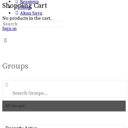
Beasiswa
Shopping Cart
Shop
Akun Saya
No products in the cart.
Search
Sign in
for:
Close
search
Groups
Search
Groups…
All Groups