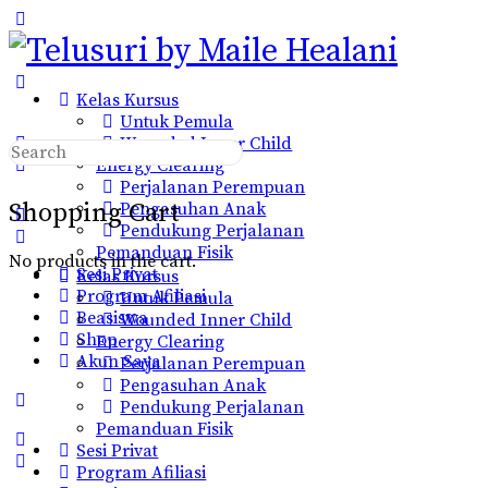
Toggle
Side
Panel
Kelas Kursus
Untuk Pemula
Wounded Inner Child
Search
Energy Clearing
for:
Perjalanan Perempuan
Shopping Cart
Pengasuhan Anak
Pendukung Perjalanan
Pemanduan Fisik
No products in the cart.
Sesi Privat
Kelas Kursus
Program Afiliasi
Untuk Pemula
Beasiswa
Wounded Inner Child
Shop
Energy Clearing
Akun Saya
Perjalanan Perempuan
Pengasuhan Anak
More
Pendukung Perjalanan
options
Pemanduan Fisik
Sesi Privat
Program Afiliasi