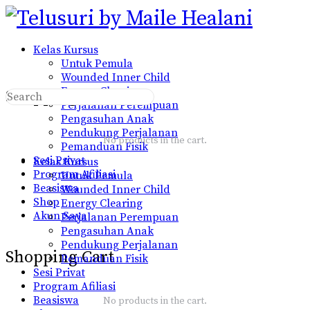
Kelas Kursus
Untuk Pemula
Wounded Inner Child
Energy Clearing
Shopping Cart
Perjalanan Perempuan
Pengasuhan Anak
Pendukung Perjalanan
No products in the cart.
Pemanduan Fisik
Sesi Privat
Kelas Kursus
Program Afiliasi
Untuk Pemula
Beasiswa
Wounded Inner Child
Shop
Energy Clearing
Akun Saya
Perjalanan Perempuan
Pengasuhan Anak
Pendukung Perjalanan
Shopping Cart
Pemanduan Fisik
Sesi Privat
Program Afiliasi
Beasiswa
No products in the cart.