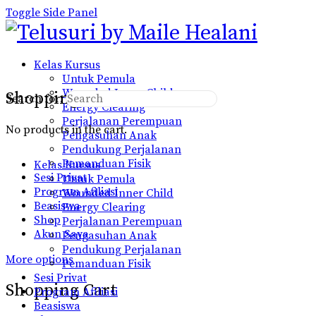
Toggle Side Panel
Kelas Kursus
Untuk Pemula
Wounded Inner Child
Shopping Cart
Search for:
Energy Clearing
Perjalanan Perempuan
No products in the cart.
Pengasuhan Anak
Pendukung Perjalanan
Pemanduan Fisik
Kelas Kursus
Sesi Privat
Untuk Pemula
Program Afiliasi
Wounded Inner Child
Beasiswa
Energy Clearing
Shop
Perjalanan Perempuan
Akun Saya
Pengasuhan Anak
Pendukung Perjalanan
More options
Pemanduan Fisik
Sesi Privat
Shopping Cart
Program Afiliasi
Beasiswa