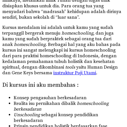
miliknya, melainkan milik Tuhan dengan tugas unik
disiapkan khusus untuk dia. Para orang tua yang
menyadari bahwa “madrasah” kehidupan adalah dirinya
sendiri, bukan sekolah di “luar sana”.
Kursus mendalam ini adalah untuk kamu yang sudah
terpanggil bergerak menuju
homeschooling
, dan juga
kamu yang sudah berpraktek sebagai orang tua dari
anak
homeschooling
. Berbagai hal yang aku bahas pada
kursus ini sangat melengkapi isi kursus homeschooling
dari para praktisi homeschooling di Indonesia, dengan
kedalaman pemahaman tubuh holistik dan kesehatan
spiritual, dengan dikombinasi
tools
yaitu Human Design
dan Gene Keys bersama
instruktur Puji Utami
.
Di kursus ini aku membahas :
Konsep pengasuhan berkesadaran
Realita isu pernikahan dibalik
homeschooling
berkesadaran
Unschooling
sebagai konsep pendidikan
berkesadaran
Prinsip pendidikan holistik berdasarkan fase