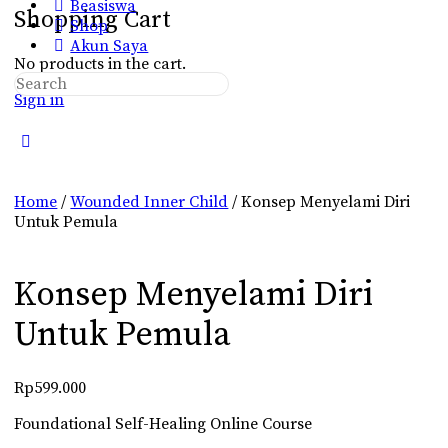
Beasiswa
Shopping Cart
Shop
Akun Saya
No products in the cart.
Search
Sign in
for:
Close
search
Home
/
Wounded Inner Child
/ Konsep Menyelami Diri
Untuk Pemula
Konsep Menyelami Diri
Untuk Pemula
Rp
599.000
Foundational Self-Healing Online Course