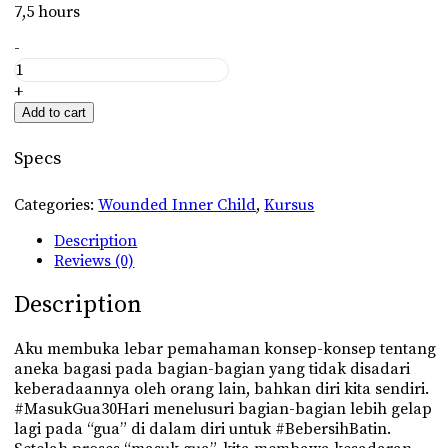
7,5 hours
Konsep
-
Menyelami
Diri
+
Untuk
Add to cart
Pemula
quantity
Specs
Categories:
Wounded Inner Child
,
Kursus
Description
Reviews (0)
Description
Aku membuka lebar pemahaman konsep-konsep tentang
aneka bagasi pada bagian-bagian yang tidak disadari
keberadaannya oleh orang lain, bahkan diri kita sendiri.
#MasukGua30Hari menelusuri bagian-bagian lebih gelap
lagi pada “gua” di dalam diri untuk #BebersihBatin.