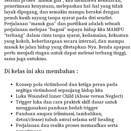
Setelah proses “masuk gua”, kita membawa kesadaran,
penerimaan kenyataan, melepaskan hal-hal yang tidak
layak dipegang, dan semakin mampu beraksi dengan
penuh kasih sayang tanpa syarat pada diri sendiri.
Perjalanan “masuk gua” dan purifikasi adalah sebuah
perjalanan melepas “bagasi” supaya hidup kita MAMPU
“terbang” dalam cinta tanpa syarat, kedamaian, kekuatan
yang kokoh, keberhargaan secara internal, dan mampu
masuk ke jalan hidup yang ditetapkan-Nya. Benda apapun
perlu menjadi ringan untuk dapat melesat terbang tinggi,
sama juga untukmu.
Di kelas ini aku membahas :
Konsep pola victimhood dan ketiga peran pada
segitiga victimhood sepanjang hidup kita
Luka Wounded Inner Child (Abuse versus Neglect)
Trigger luka dan cara praktek skill dasar untuk
menggunakan panduan bedah trigger
Panduan asupan (eliminasi, tambahkan,
detox/clease) tubuh astral selama self-healing
Perjalanan dan realita proses memaafkan serta