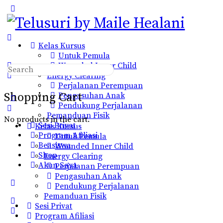
Toggle
Side
Panel
Kelas Kursus
Untuk Pemula
Wounded Inner Child
Search
Energy Clearing
for:
Perjalanan Perempuan
Shopping Cart
Pengasuhan Anak
Pendukung Perjalanan
Pemanduan Fisik
No products in the cart.
Sesi Privat
Kelas Kursus
Program Afiliasi
Untuk Pemula
Beasiswa
Wounded Inner Child
Shop
Energy Clearing
Akun Saya
Perjalanan Perempuan
Pengasuhan Anak
More
Pendukung Perjalanan
options
Pemanduan Fisik
Sesi Privat
Program Afiliasi