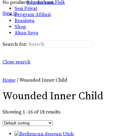
No products in the cart.
Pemanduan Fisik
Sesi Privat
Sign in
Program Afiliasi
Beasiswa
Shop
Akun Saya
Search for:
Close search
Home
/ Wounded Inner Child
Wounded Inner Child
Showing 1–16 of 18 results