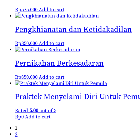
Rp
575.000
Add to cart
Pengkhianatan dan Ketidakadilan
Rp
350.000
Add to cart
Pernikahan Berkesadaran
Rp
850.000
Add to cart
Praktek Menyelami Diri Untuk Pem
Rated
5.00
out of 5
Rp
0
Add to cart
1
2