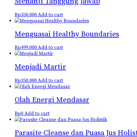
Menanti Tanggung Jawab
Rp
350.000
Add to cart
Menguasai Healthy Boundaries
Rp
499.000
Add to cart
Menjadi Martir
Rp
350.000
Add to cart
Olah Energi Mendasar
Rp
0
Add to cart
Parasite Cleanse dan Puasa Jus Holis