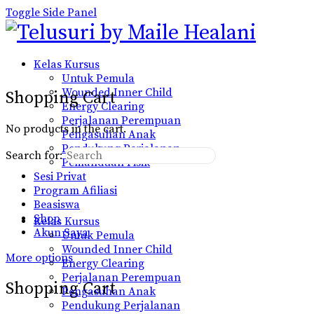
Toggle Side Panel
Kelas Kursus
Untuk Pemula
Wounded Inner Child
Shopping Cart
Energy Clearing
Perjalanan Perempuan
No products in the cart.
Pengasuhan Anak
Pendukung Perjalanan
Search for:
Pemanduan Fisik
Sesi Privat
Program Afiliasi
Beasiswa
Shop
Kelas Kursus
Akun Saya
Untuk Pemula
Wounded Inner Child
More options
Energy Clearing
Perjalanan Perempuan
Shopping Cart
Pengasuhan Anak
Pendukung Perjalanan