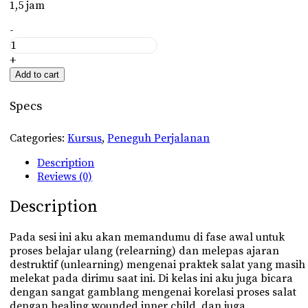
1,5 jam
Salat
-
Meditatif
quantity
+
Add to cart
Specs
Categories:
Kursus
,
Peneguh Perjalanan
Description
Reviews (0)
Description
Pada sesi ini aku akan memandumu di fase awal untuk
proses belajar ulang (relearning) dan melepas ajaran
destruktif (unlearning) mengenai praktek salat yang masih
melekat pada dirimu saat ini. Di kelas ini aku juga bicara
dengan sangat gamblang mengenai korelasi proses salat
dengan healing wounded inner child, dan juga