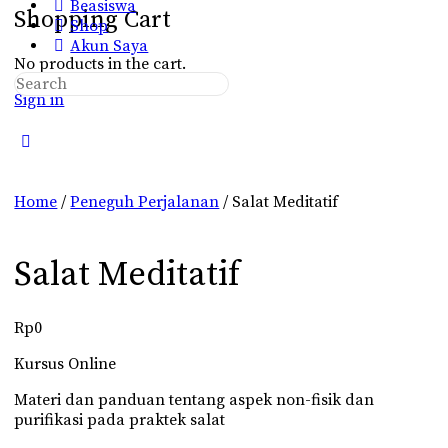
Beasiswa
Shopping Cart
Shop
Akun Saya
No products in the cart.
Search
Sign in
for:
Close
search
Home
/
Peneguh Perjalanan
/ Salat Meditatif
Salat Meditatif
Rp
0
Kursus Online
Materi dan panduan tentang aspek non-fisik dan
purifikasi pada praktek salat