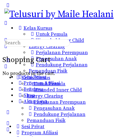
Toggle
Side
Panel
Kelas Kursus
Untuk Pemula
Wounded Inner Child
Search
Energy Clearing
for:
Perjalanan Perempuan
Shopping Cart
Pengasuhan Anak
Pendukung Perjalanan
Pemanduan Fisik
No products in the cart.
Sesi Privat
Kelas Kursus
Program Afiliasi
Untuk Pemula
Beasiswa
Wounded Inner Child
Shop
Energy Clearing
Akun Saya
Perjalanan Perempuan
Pengasuhan Anak
More
Pendukung Perjalanan
options
Pemanduan Fisik
Sesi Privat
Program Afiliasi