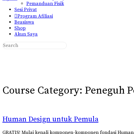
Pemanduan Fisik
Sesi Privat
Program Afiliasi
Beasiswa
Shop
Akun Saya
Search
for:
Close
search
Course Category:
Peneguh P
Human Design untuk Pemula
GRATIS! Mulai kenali komponen-komponen fondasi Human