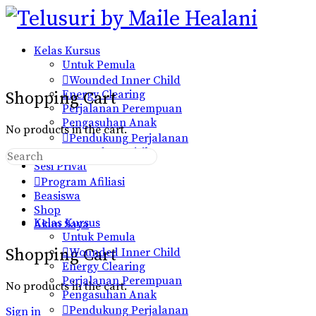
Toggle
Side
Panel
Kelas Kursus
Untuk Pemula
Wounded Inner Child
Energy Clearing
Shopping Cart
Perjalanan Perempuan
Pengasuhan Anak
No products in the cart.
Pendukung Perjalanan
Pemanduan Fisik
Search
Sesi Privat
for:
Program Afiliasi
Beasiswa
Shop
Kelas Kursus
Akun Saya
Untuk Pemula
More
Shopping Cart
Wounded Inner Child
options
Energy Clearing
Perjalanan Perempuan
No products in the cart.
Pengasuhan Anak
Pendukung Perjalanan
Sign in