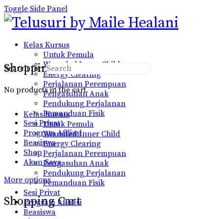
Toggle Side Panel
Kelas Kursus
Untuk Pemula
Wounded Inner Child
Shopping Cart
Search for:
Energy Clearing
Perjalanan Perempuan
No products in the cart.
Pengasuhan Anak
Pendukung Perjalanan
Pemanduan Fisik
Kelas Kursus
Sesi Privat
Untuk Pemula
Program Afiliasi
Wounded Inner Child
Beasiswa
Energy Clearing
Shop
Perjalanan Perempuan
Akun Saya
Pengasuhan Anak
Pendukung Perjalanan
More options
Pemanduan Fisik
Sesi Privat
Shopping Cart
Program Afiliasi
Beasiswa