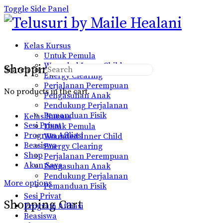
Toggle Side Panel
Kelas Kursus
Untuk Pemula
Wounded Inner Child
Shopping Cart
Search for:
Energy Clearing
Perjalanan Perempuan
No products in the cart.
Pengasuhan Anak
Pendukung Perjalanan
Pemanduan Fisik
Kelas Kursus
Sesi Privat
Untuk Pemula
Program Afiliasi
Wounded Inner Child
Beasiswa
Energy Clearing
Shop
Perjalanan Perempuan
Akun Saya
Pengasuhan Anak
Pendukung Perjalanan
More options
Pemanduan Fisik
Sesi Privat
Shopping Cart
Program Afiliasi
Beasiswa