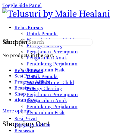
Toggle Side Panel
Kelas Kursus
Untuk Pemula
Wounded Inner Child
Shopping Cart
Search for:
Energy Clearing
Perjalanan Perempuan
No products in the cart.
Pengasuhan Anak
Pendukung Perjalanan
Pemanduan Fisik
Kelas Kursus
Sesi Privat
Untuk Pemula
Program Afiliasi
Wounded Inner Child
Beasiswa
Energy Clearing
Shop
Perjalanan Perempuan
Akun Saya
Pengasuhan Anak
Pendukung Perjalanan
More options
Pemanduan Fisik
Sesi Privat
Shopping Cart
Program Afiliasi
Beasiswa