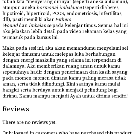
tubuh kita “menyerang dirinya” (seperti aneka autoimun),
ataupun aneka
hormonal imbalance
(seperti diabetes,
hipotiroid, hipertiroid, PCOS, endometriosis, infertilitas,
dll), pasti memiliki akar
Fathers
Wound
dan
imbalance
pada kelenjar timus. Semua hal ini
aku jelaskan lebih detail pada video rekaman kelas yang
termasuk pada kursus ini.
Maka pada sesi ini, aku akan memandumu menyelami sel
kelenjar timusmu untuk melepas luka berhubungan
dengan energi maskulin yang selama ini terpendam di
dalamnya. Aku memberikan ruang aman untuk kamu
sepenuhnya hadir dengan penerimaan dan kasih sayang
pada momen-momen dimana kamu paling merasa tidak
aman, serta tidak dilindungi. Kini saatnya kamu mulai
bangkit serta berdaya untuk menjadi pelindung bagi
dirimu. Kamu mampu menjadi Ayah untuk dirimu sendiri!
Reviews
There are no reviews yet.
Only logged in customers who have purchased this product