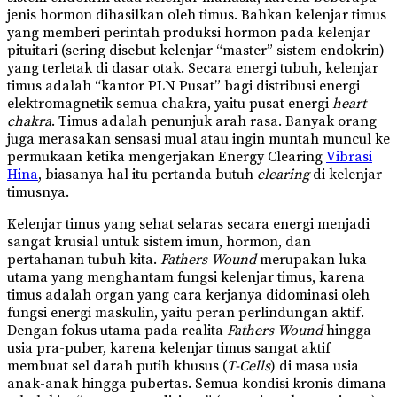
jenis hormon dihasilkan oleh timus. Bahkan kelenjar timus
yang memberi perintah produksi hormon pada kelenjar
pituitari (sering disebut kelenjar “master” sistem endokrin)
yang terletak di dasar otak. Secara energi tubuh, kelenjar
timus adalah “kantor PLN Pusat” bagi distribusi energi
elektromagnetik semua chakra, yaitu pusat energi
heart
chakra
. Timus adalah penunjuk arah rasa. Banyak orang
juga merasakan sensasi mual atau ingin muntah muncul ke
permukaan ketika mengerjakan Energy Clearing
Vibrasi
Hina
, biasanya hal itu pertanda butuh
clearing
di kelenjar
timusnya.
Kelenjar timus yang sehat selaras secara energi menjadi
sangat krusial untuk sistem imun, hormon, dan
pertahanan tubuh kita.
Fathers Wound
merupakan luka
utama yang menghantam fungsi kelenjar timus, karena
timus adalah organ yang cara kerjanya didominasi oleh
fungsi energi maskulin, yaitu peran perlindungan aktif.
Dengan fokus utama pada realita
Fathers Wound
hingga
usia pra-puber, karena kelenjar timus sangat aktif
membuat sel darah putih khusus (
T-Cells
) di masa usia
anak-anak hingga pubertas. Semua kondisi kronis dimana