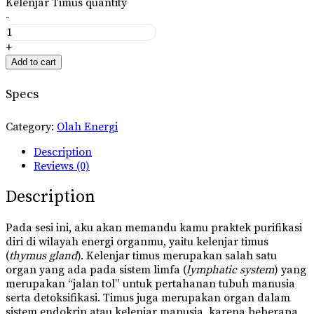
Kelenjar Timus quantity
-
+
Add to cart
Specs
Category:
Olah Energi
Description
Reviews (0)
Description
Pada sesi ini, aku akan memandu kamu praktek purifikasi
diri di wilayah energi organmu, yaitu kelenjar timus
(
thymus gland
). Kelenjar timus merupakan salah satu
organ yang ada pada sistem limfa (
lymphatic system
) yang
merupakan “jalan tol” untuk pertahanan tubuh manusia
serta detoksifikasi. Timus juga merupakan organ dalam
sistem endokrin atau kelenjar manusia, karena beberapa