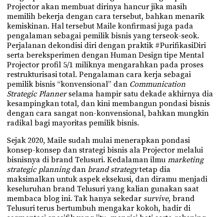
Projector akan membuat dirinya hancur jika masih
memilih bekerja dengan cara tersebut, bahkan menarik
kemiskinan. Hal tersebut Maile konfirmasi juga pada
pengalaman sebagai pemilik bisnis yang terseok-seok.
Perjalanan dekondisi diri dengan praktik #PurifikasiDiri
serta bereksperimen dengan Human Design tipe Mental
Projector profil 5/1 miliknya mengarahkan pada proses
restrukturisasi total. Pengalaman cara kerja sebagai
pemilik bisnis “konvensional” dan
Communication
Strategic Planner
selama hampir satu dekade akhirnya dia
kesampingkan total, dan kini membangun pondasi bisnis
dengan cara sangat non-konvensional, bahkan mungkin
radikal bagi mayoritas pemilik bisnis.
Sejak 2020, Maile sudah mulai menerapkan pondasi
konsep-konsep dan strategi bisnis ala Projector melalui
bisnisnya di brand Telusuri. Kedalaman ilmu
marketing
strategic planning
dan
brand strategy
tetap dia
maksimalkan untuk aspek eksekusi, dan diramu menjadi
keseluruhan brand Telusuri yang kalian gunakan saat
membaca blog ini. Tak hanya sekedar
survive
, brand
Telusuri terus bertumbuh mengakar kokoh, hadir di