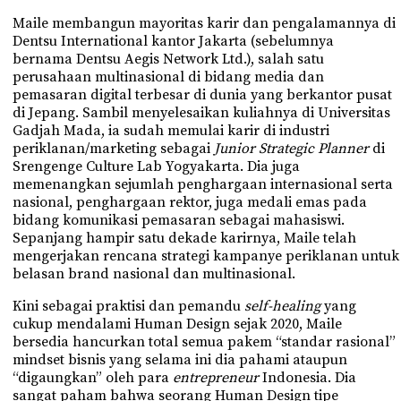
Maile membangun mayoritas karir dan pengalamannya di
Dentsu International kantor Jakarta (sebelumnya
bernama Dentsu Aegis Network Ltd.), salah satu
perusahaan multinasional di bidang media dan
pemasaran digital terbesar di dunia yang berkantor pusat
di Jepang. Sambil menyelesaikan kuliahnya di Universitas
Gadjah Mada, ia sudah memulai karir di industri
periklanan/marketing sebagai
Junior Strategic Planner
di
Srengenge Culture Lab Yogyakarta. Dia juga
memenangkan sejumlah penghargaan internasional serta
nasional, penghargaan rektor, juga medali emas pada
bidang komunikasi pemasaran sebagai mahasiswi.
Sepanjang hampir satu dekade karirnya, Maile telah
mengerjakan rencana strategi kampanye periklanan untuk
belasan brand nasional dan multinasional.
Kini sebagai praktisi dan pemandu
self-healing
yang
cukup mendalami Human Design sejak 2020, Maile
bersedia hancurkan total semua pakem “standar rasional”
mindset bisnis yang selama ini dia pahami ataupun
“digaungkan” oleh para
entrepreneur
Indonesia. Dia
sangat paham bahwa seorang Human Design tipe