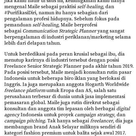
Jika kamu hadir di situs ini, kemungkinan kamu hanya
mengenal Maile sebagai praktisi
self-healing
, dan
#PurifikasiDiri, namun itu hanya sebagian dari
pengalaman profesi hidupnya. Sebelum fokus pada
pemanduan
self-healing
, Maile berprofesi
sebagai
Communication Strategic Planner
yang sangat
berpengalaman di industri periklanan/marketing selama
lebih dari delapan tahun.
Untuk berdedikasi pada peran krusial sebagai ibu, dia
menutup karirnya di industri tersebut dengan posisi
Freelance Senior Strategic Planner pada akhir tahun 2019.
Pada posisi tersebut, Maile menjadi konsultan rutin pasar
Indonesia untuk beberapa biro iklan yang berlokasi di
Inggris. Ia juga merupakan anggota Hogarth Worldwide
freelance platform
untuk Eropa dan AS, salah satu
perusahaan terbesar di dunia untuk jasa implementasi
pemasaran global. Maile juga rutin direkrut sebagai
konsultan dan anggota tim lepasan oleh berbagai
digital
agency
Indonesia untuk proyek
campaign strategy
, dan
campaign pitching
. Tak hanya sebagai
freelancer
, dia juga
membangun brand Anak Selayar miliknya sendiri di
kategori fashion premium untuk balita sejak awal 2017.