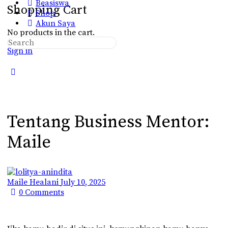
Beasiswa
Shopping Cart
Shop
Akun Saya
No products in the cart.
Search
Sign in
for:
Close
search
Tentang Business Mentor:
Maile
Maile Healani
July 10, 2025
0
Comments