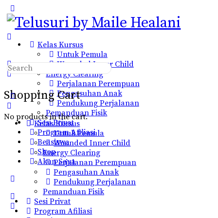
Toggle
Side
Panel
Kelas Kursus
Untuk Pemula
Wounded Inner Child
Search
Energy Clearing
for:
Perjalanan Perempuan
Shopping Cart
Pengasuhan Anak
Pendukung Perjalanan
Pemanduan Fisik
No products in the cart.
Sesi Privat
Kelas Kursus
Program Afiliasi
Untuk Pemula
Beasiswa
Wounded Inner Child
Shop
Energy Clearing
Akun Saya
Perjalanan Perempuan
Pengasuhan Anak
More
Pendukung Perjalanan
options
Pemanduan Fisik
Sesi Privat
Program Afiliasi