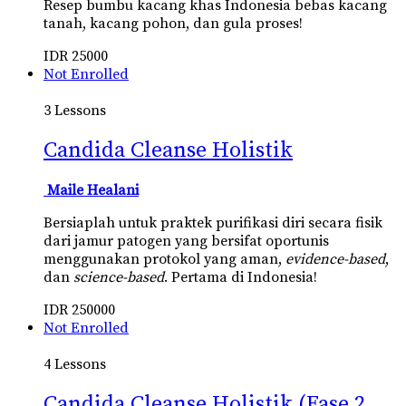
Resep bumbu kacang khas Indonesia bebas kacang
tanah, kacang pohon, dan gula proses!
IDR
25000
Not Enrolled
3 Lessons
Candida Cleanse Holistik
Maile Healani
Bersiaplah untuk praktek purifikasi diri secara fisik
dari jamur patogen yang bersifat oportunis
menggunakan protokol yang aman,
evidence-based
,
dan
science-based
. Pertama di Indonesia!
IDR
250000
Not Enrolled
4 Lessons
Candida Cleanse Holistik (Fase 2