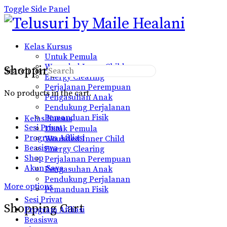
Toggle Side Panel
Kelas Kursus
Untuk Pemula
Wounded Inner Child
Shopping Cart
Search for:
Energy Clearing
Perjalanan Perempuan
No products in the cart.
Pengasuhan Anak
Pendukung Perjalanan
Pemanduan Fisik
Kelas Kursus
Sesi Privat
Untuk Pemula
Program Afiliasi
Wounded Inner Child
Beasiswa
Energy Clearing
Shop
Perjalanan Perempuan
Akun Saya
Pengasuhan Anak
Pendukung Perjalanan
More options
Pemanduan Fisik
Sesi Privat
Shopping Cart
Program Afiliasi
Beasiswa